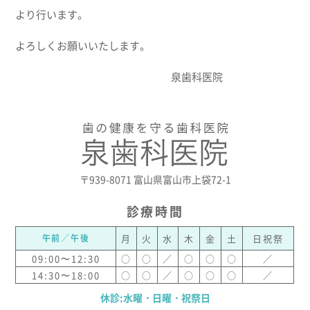
より行います。
よろしくお願いいたします。
泉歯科医院
〒939-8071 富山県富山市上袋72-1
診療時間
午前／午後
月
火
水
木
金
土
日祝祭
09:00〜12:30
○
○
／
○
○
○
／
14:30〜18:00
○
○
／
○
○
○
／
休診:水曜・日曜・祝祭日