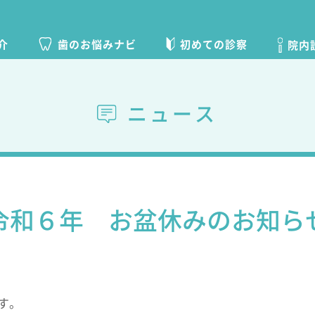
初めての診察
歯のお悩みナビ
介
院内
ニュース
令和６年 お盆休みのお知ら
す。