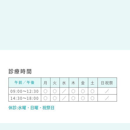
診療時間
午前／午後
月
火
水
木
金
土
日祝祭
09:00〜12:30
○
○
／
○
○
○
／
14:30〜18:00
○
○
／
○
○
○
／
休診:水曜・日曜・祝祭日